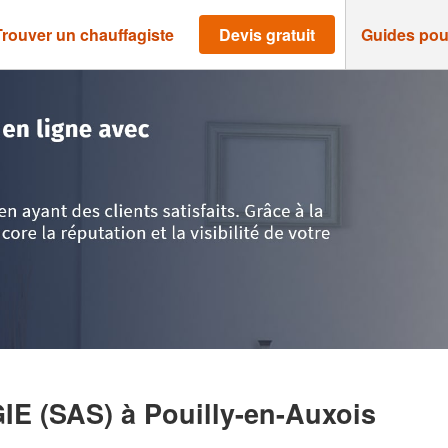
Trouver un chauffagiste
Devis gratuit
Guides pou
>
Pouilly-en-Auxois
>
Entreprise AUXOIS ENERGIE (SAS)
GIE (SAS)
à Pouilly-en-Auxois