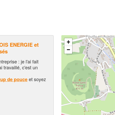
+
IS ENERGIE et
−
sés
eprise : je l'ai fait
i travaillé, c'est un
et soyez
oup de pouce