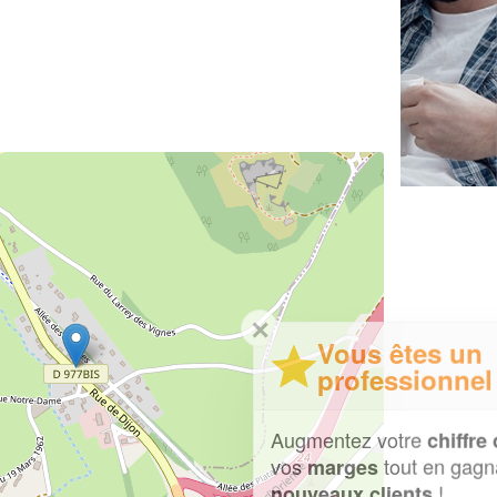
✕
Vous êtes un
professionnel ?
Augmentez votre
et
chiffre d'affaires
vos
tout en gagnant de
marges
!
nouveaux clients