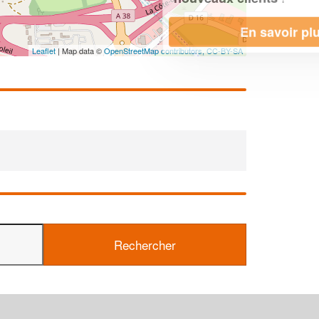
En savoir plus
Leaflet
| Map data ©
OpenStreetMap contributors,
CC-BY-SA