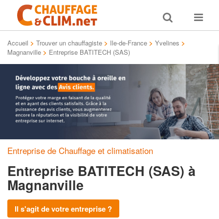
Toggle
Toggle
search
navigat
Accueil
>
Trouver un chauffagiste
>
Ile-de-France
>
Yvelines
>
Magnanville
>
Entreprise BATITECH (SAS)
Entreprise de Chauffage et climatisation
Entreprise BATITECH (SAS)
à
Magnanville
Il s'agit de votre entreprise ?