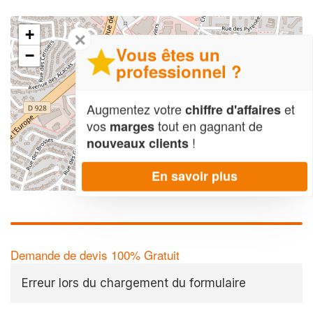
+
✕
Vous êtes un
−
professionnel ?
Augmentez votre
et
chiffre d'affaires
vos
tout en gagnant de
marges
!
nouveaux clients
En savoir plus
Leaflet
| Map data ©
OpenStreetMap contributors,
CC-BY-SA
Demande de devis 100% Gratuit
Erreur lors du chargement du formulaire