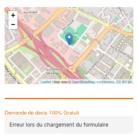
+
−
✕
Au
vo
no
Leaflet
| Map data ©
OpenStreetMap contributors,
CC-BY-SA
Demande de devis 100% Gratuit
Erreur lors du chargement du formulaire