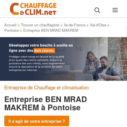
Toggle
Toggle
search
navigat
Accueil
>
Trouver un chauffagiste
>
Ile-de-France
>
Val-d'Oise
>
Pontoise
>
Entreprise BEN MRAD MAKREM
Entreprise de Chauffage et climatisation
Entreprise BEN MRAD
MAKREM
à Pontoise
Il s'agit de votre entreprise ?