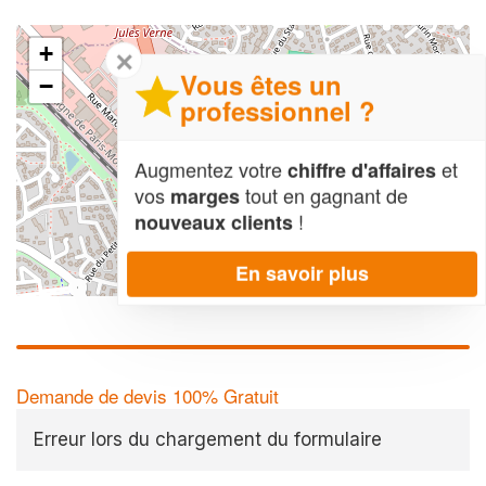
+
✕
Vous êtes un
−
professionnel ?
Augmentez votre
et
chiffre d'affaires
vos
tout en gagnant de
marges
!
nouveaux clients
En savoir plus
Leaflet
| Map data ©
OpenStreetMap contributors,
CC-BY-SA
Demande de devis 100% Gratuit
Erreur lors du chargement du formulaire