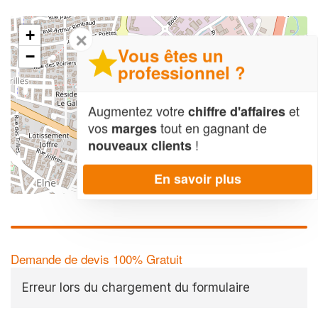
+
✕
Vous êtes un
−
professionnel ?
Augmentez votre
et
chiffre d'affaires
vos
tout en gagnant de
marges
!
nouveaux clients
En savoir plus
Leaflet
| Map data ©
OpenStreetMap contributors,
CC-BY-SA
Demande de devis 100% Gratuit
Erreur lors du chargement du formulaire