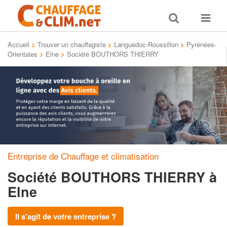
Toggle
Toggle
search
navigat
Accueil
>
Trouver un chauffagiste
>
Languedoc-Roussillon
>
Pyrénées-
Orientales
>
Elne
>
Société BOUTHORS THIERRY
Entreprise de Chauffage et climatisation
Société BOUTHORS THIERRY
à
Elne
Il s'agit de votre entreprise ?