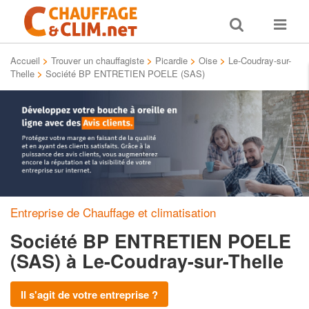
Toggle
Toggle
search
navigat
Accueil
>
Trouver un chauffagiste
>
Picardie
>
Oise
>
Le-Coudray-sur-
Thelle
>
Société BP ENTRETIEN POELE (SAS)
Entreprise de Chauffage et climatisation
Société BP ENTRETIEN POELE
(SAS)
à Le-Coudray-sur-Thelle
Il s'agit de votre entreprise ?