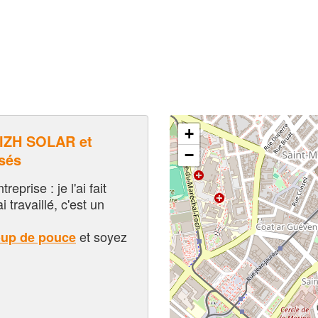
+
IZH SOLAR et
−
sés
eprise : je l'ai fait
i travaillé, c'est un
et soyez
oup de pouce