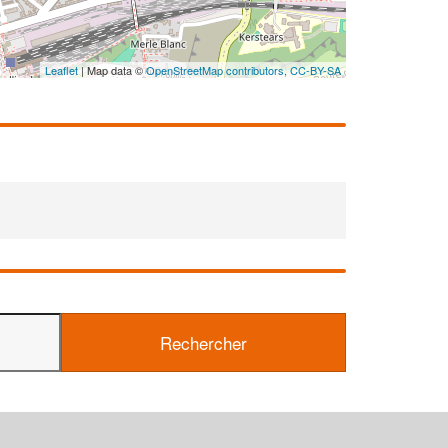
En savoir plus
Leaflet
| Map data ©
OpenStreetMap contributors,
CC-BY-SA