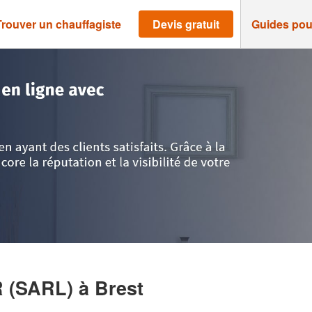
Trouver un chauffagiste
Devis gratuit
Guides pou
Brest
>
Entreprise BREIZH SOLAR (SARL)
R (SARL)
à Brest