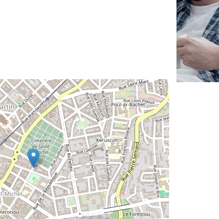
✕
Vous êtes un
professionnel ?
Augmentez votre
et
chiffre d'affaires
vos
tout en gagnant de
marges
!
nouveaux clients