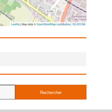
Leaflet
| Map data ©
OpenStreetMap contributors,
CC-BY-SA