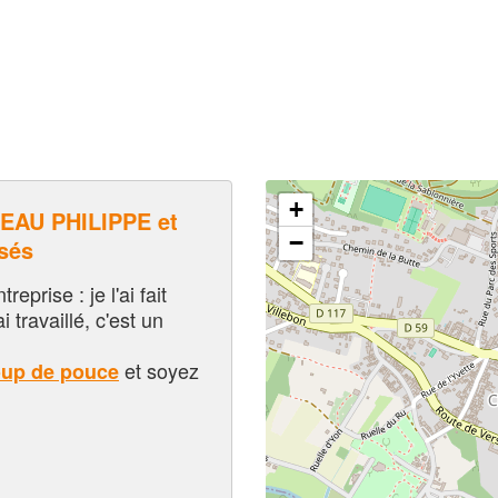
+
AU PHILIPPE et
−
sés
eprise : je l'ai fait
i travaillé, c'est un
et soyez
oup de pouce