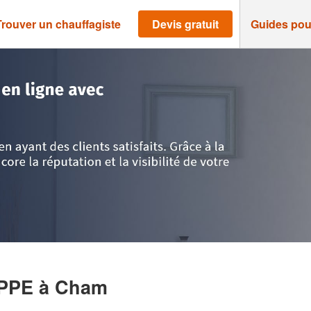
Trouver un chauffagiste
Devis gratuit
Guides pou
e
>
Cham
>
Entreprise BUREAU PHILIPPE
IPPE
à Cham