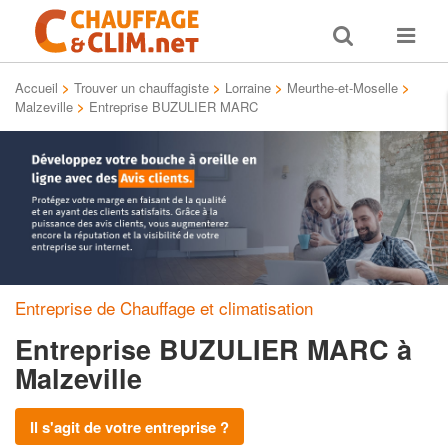
Toggle
Toggle
search
navigat
Accueil
>
Trouver un chauffagiste
>
Lorraine
>
Meurthe-et-Moselle
>
Malzeville
>
Entreprise BUZULIER MARC
Entreprise de Chauffage et climatisation
Entreprise BUZULIER MARC
à
Malzeville
Il s'agit de votre entreprise ?