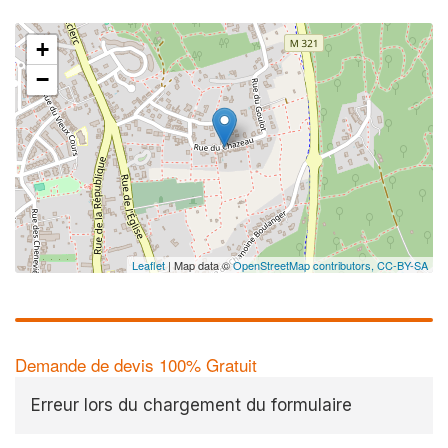
+
−
Leaflet
| Map data ©
OpenStreetMap contributors,
CC-BY-SA
Demande de devis 100% Gratuit
Erreur lors du chargement du formulaire