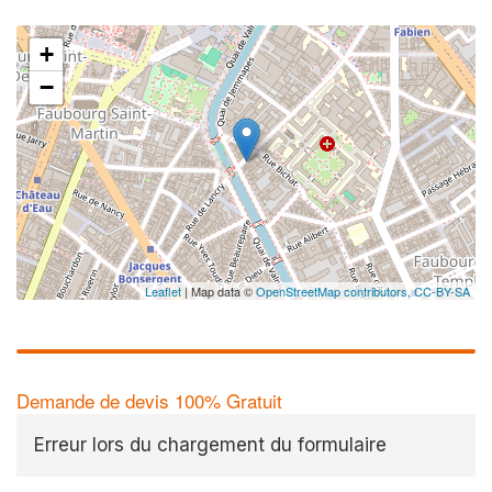
+
−
Leaflet
| Map data ©
OpenStreetMap contributors,
CC-BY-SA
Demande de devis 100% Gratuit
Erreur lors du chargement du formulaire