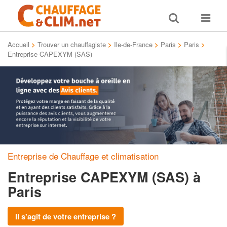
Toggle
Toggle
search
navigat
Accueil
>
Trouver un chauffagiste
>
Ile-de-France
>
Paris
>
Paris
>
Entreprise CAPEXYM (SAS)
Entreprise de Chauffage et climatisation
Entreprise CAPEXYM (SAS)
à
Paris
Il s'agit de votre entreprise ?