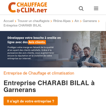
Toggle
Toggle
search
navigat
Accueil
>
Trouver un chauffagiste
>
Rhône-Alpes
>
Ain
>
Garnerans
>
Entreprise CHARABI BILAL
Entreprise de Chauffage et climatisation
Entreprise CHARABI BILAL
à
Garnerans
Il s'agit de votre entreprise ?