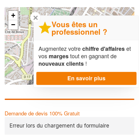
+
✕
Vous êtes un
−
professionnel ?
Augmentez votre
et
chiffre d'affaires
vos
tout en gagnant de
marges
!
nouveaux clients
En savoir plus
Leaflet
| Map data ©
OpenStreetMap contributors,
CC-BY-SA
Demande de devis 100% Gratuit
Erreur lors du chargement du formulaire