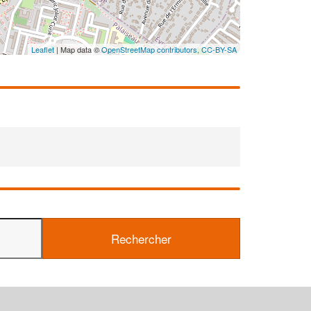
En savoir 
Leaflet
| Map data ©
OpenStreetMap contributors,
CC-BY-SA