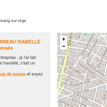
rsang-sur-orge
+
SNEAU ISABELLE
−
pensés
eprise : je l'ai fait
i travaillé, c'est un
et soyez
oup de pouce