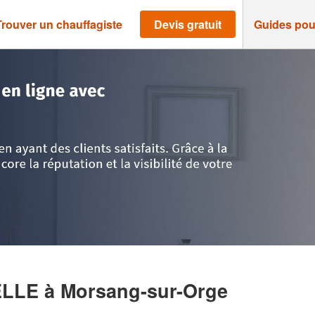
Trouver un chauffagiste
Devis gratuit
Guides pou
e
>
Morsang-sur-Orge
>
Société CHESNEAU ISABELLE
ELLE
à Morsang-sur-Orge