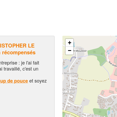
+
ISTOPHER LE
−
n récompensés
eprise : je l'ai fait
i travaillé, c'est un
et soyez
oup de pouce