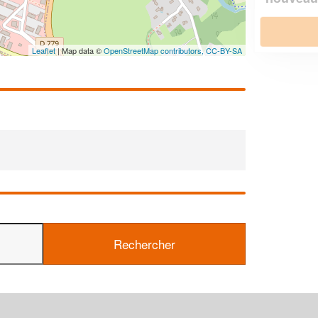
En savoir plus
Leaflet
| Map data ©
OpenStreetMap contributors,
CC-BY-SA