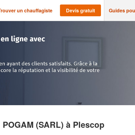
Trouver un chauffagiste
Devis gratuit
Guides pou
>
Plescop
>
Société CHRISTOPHER LE POGAM (SARL)
E POGAM (SARL)
à Plescop