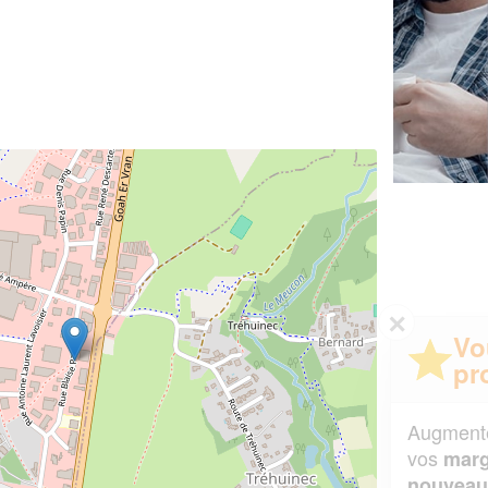
✕
Vous êtes un
professionnel ?
Augmentez votre
et
chiffre d'affaires
vos
tout en gagnant de
marges
!
nouveaux clients