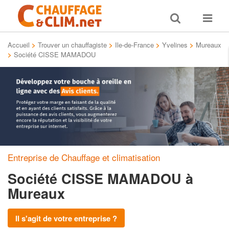
Toggle
Toggle
search
navigat
Accueil
>
Trouver un chauffagiste
>
Ile-de-France
>
Yvelines
>
Mureaux
>
Société CISSE MAMADOU
Entreprise de Chauffage et climatisation
Société CISSE MAMADOU
à
Mureaux
Il s'agit de votre entreprise ?