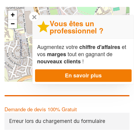
+
✕
Vous êtes un
−
professionnel ?
Augmentez votre
et
chiffre d'affaires
vos
tout en gagnant de
marges
!
nouveaux clients
En savoir plus
Leaflet
| Map data ©
OpenStreetMap contributors,
CC-BY-SA
Demande de devis 100% Gratuit
Erreur lors du chargement du formulaire