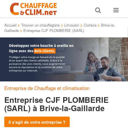
Toggle
Toggle
search
navigat
Accueil
>
Trouver un chauffagiste
>
Limousin
>
Corrèze
>
Brive-la-
Gaillarde
>
Entreprise CJF PLOMBERIE (SARL)
Entreprise de Chauffage et climatisation
Entreprise CJF PLOMBERIE
(SARL)
à Brive-la-Gaillarde
Il s'agit de votre entreprise ?