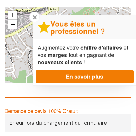
+
✕
Vous êtes un
−
professionnel ?
Augmentez votre
et
chiffre d'affaires
vos
tout en gagnant de
marges
!
nouveaux clients
En savoir plus
Leaflet
| Map data ©
OpenStreetMap contributors,
CC-BY-SA
Demande de devis 100% Gratuit
Erreur lors du chargement du formulaire