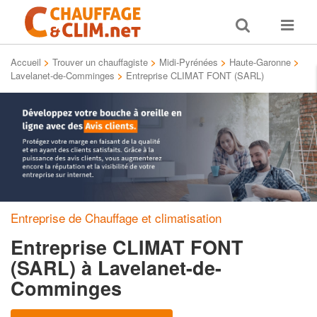
Toggle
Toggle
search
navigat
Accueil
>
Trouver un chauffagiste
>
Midi-Pyrénées
>
Haute-Garonne
>
Lavelanet-de-Comminges
>
Entreprise CLIMAT FONT (SARL)
Entreprise de Chauffage et climatisation
Entreprise CLIMAT FONT
(SARL)
à Lavelanet-de-
Comminges