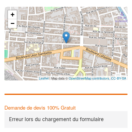
+
−
Leaflet
| Map data ©
OpenStreetMap contributors,
CC-BY-SA
Demande de devis 100% Gratuit
Erreur lors du chargement du formulaire