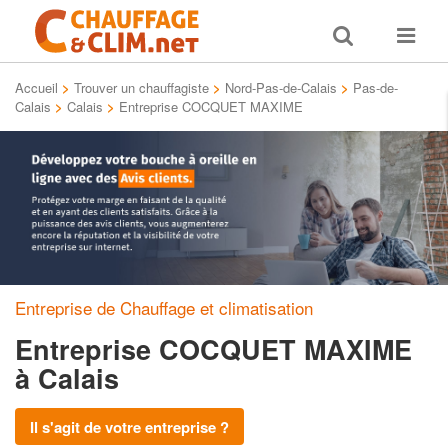
Toggle
Toggle
search
navigat
Accueil
>
Trouver un chauffagiste
>
Nord-Pas-de-Calais
>
Pas-de-
Calais
>
Calais
>
Entreprise COCQUET MAXIME
Entreprise de Chauffage et climatisation
Entreprise COCQUET MAXIME
à Calais
Il s'agit de votre entreprise ?