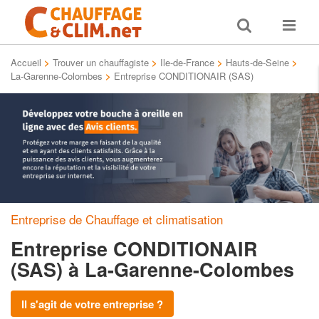
Toggle
Toggle
search
navigat
Accueil
>
Trouver un chauffagiste
>
Ile-de-France
>
Hauts-de-Seine
>
La-Garenne-Colombes
>
Entreprise CONDITIONAIR (SAS)
Entreprise de Chauffage et climatisation
Entreprise CONDITIONAIR
(SAS)
à La-Garenne-Colombes
Il s'agit de votre entreprise ?