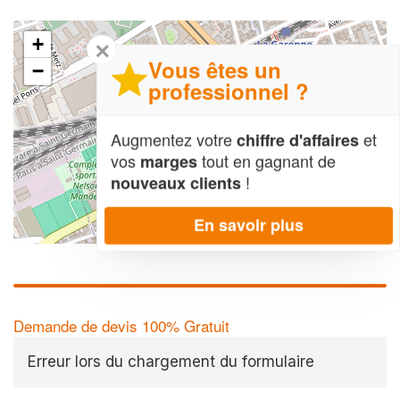
+
✕
Vous êtes un
−
professionnel ?
Augmentez votre
et
chiffre d'affaires
vos
tout en gagnant de
marges
!
nouveaux clients
En savoir plus
Leaflet
| Map data ©
OpenStreetMap contributors,
CC-BY-SA
Demande de devis 100% Gratuit
Erreur lors du chargement du formulaire