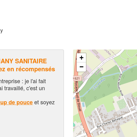
cy
+
ANY SANITAIRE
−
ez en récompensés
eprise : je l'ai fait
i travaillé, c'est un
et soyez
oup de pouce