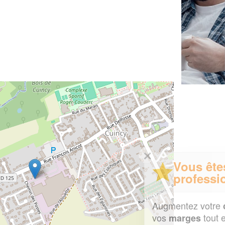
✕
Vous êtes un
professionnel ?
Augmentez votre
et
chiffre d'affaires
vos
tout en gagnant de
marges