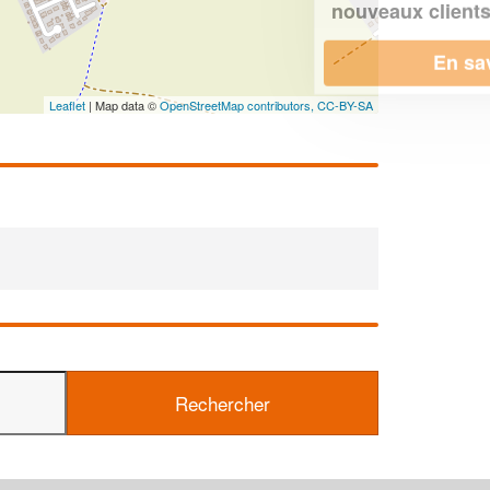
!
nouveaux clients
En savoir plus
Leaflet
| Map data ©
OpenStreetMap contributors,
CC-BY-SA