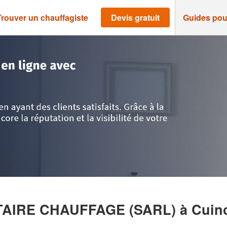
Trouver un chauffagiste
Devis gratuit
Guides pou
ord
>
Cuincy
>
Entreprise DEMANY SANITAIRE CHAUFFAGE (SARL)
ITAIRE CHAUFFAGE (SARL)
à Cuin