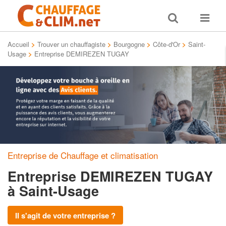
Toggle
Toggle
search
navigat
Accueil
>
Trouver un chauffagiste
>
Bourgogne
>
Côte-d'Or
>
Saint-
Usage
>
Entreprise DEMIREZEN TUGAY
Entreprise de Chauffage et climatisation
Entreprise DEMIREZEN TUGAY
à Saint-Usage
Il s'agit de votre entreprise ?