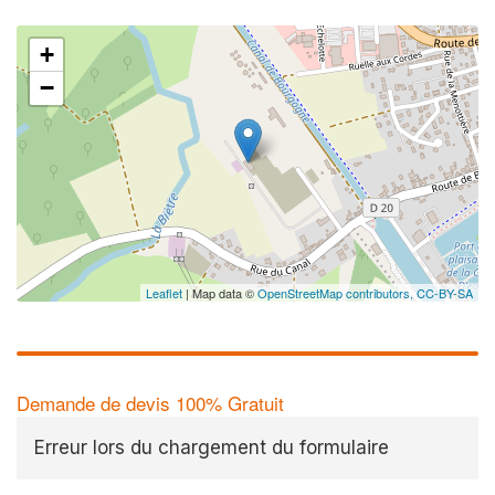
+
−
✕
Leaflet
| Map data ©
OpenStreetMap contributors,
CC-BY-SA
Demande de devis 100% Gratuit
Erreur lors du chargement du formulaire