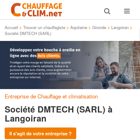
Toggle
Toggle
search
navigat
Accueil
>
Trouver un chauffagiste
>
Aquitaine
>
Gironde
>
Langoiran
>
Société DMTECH (SARL)
Entreprise de Chauffage et climatisation
Société DMTECH (SARL)
à
Langoiran
Il s'agit de votre entreprise ?