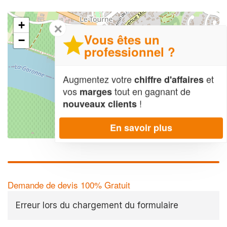
+
✕
Vous êtes un
−
professionnel ?
Augmentez votre
et
chiffre d'affaires
vos
tout en gagnant de
marges
!
nouveaux clients
En savoir plus
Leaflet
| Map data ©
OpenStreetMap contributors,
CC-BY-SA
Demande de devis 100% Gratuit
Erreur lors du chargement du formulaire