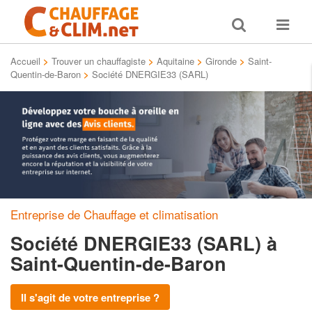
Toggle
Toggle
search
navigat
Accueil
>
Trouver un chauffagiste
>
Aquitaine
>
Gironde
>
Saint-
Quentin-de-Baron
>
Société DNERGIE33 (SARL)
Entreprise de Chauffage et climatisation
Société DNERGIE33 (SARL)
à
Saint-Quentin-de-Baron
Il s'agit de votre entreprise ?