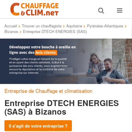
Toggle
Toggle
search
navigat
Accueil
>
Trouver un chauffagiste
>
Aquitaine
>
Pyrénées-Atlantiques
>
Bizanos
>
Entreprise DTECH ENERGIES (SAS)
Entreprise de Chauffage et climatisation
Entreprise DTECH ENERGIES
(SAS)
à Bizanos
Il s'agit de votre entreprise ?