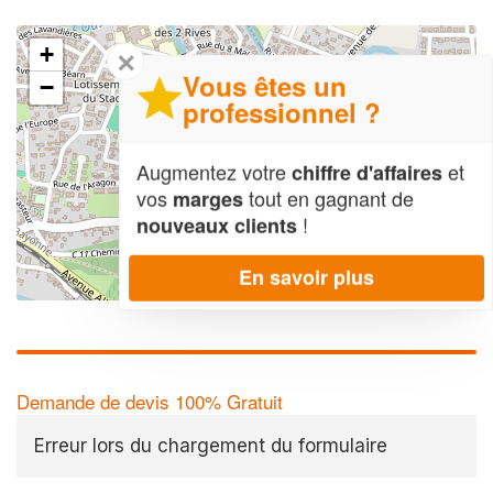
+
✕
Vous êtes un
−
professionnel ?
Augmentez votre
et
chiffre d'affaires
vos
tout en gagnant de
marges
!
nouveaux clients
En savoir plus
Leaflet
| Map data ©
OpenStreetMap contributors,
CC-BY-SA
Demande de devis 100% Gratuit
Erreur lors du chargement du formulaire