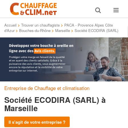
Toggle
Toggle
search
navigat
Accueil
>
Trouver un chauffagiste
>
PACA - Provence Alpes Côte
d'Azur
>
Bouches-du-Rhône
>
Marseille
>
Société ECODIRA (SARL)
Entreprise de Chauffage et climatisation
Société ECODIRA (SARL)
à
Marseille
Il s'agit de votre entreprise ?