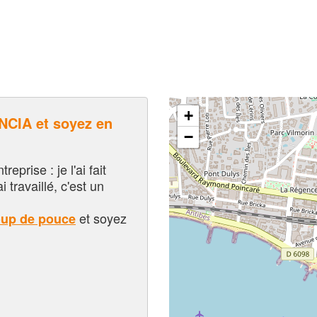
+
CIA et soyez en
−
eprise : je l'ai fait
i travaillé, c'est un
et soyez
oup de pouce