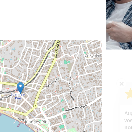
✕
Vous êtes un
professionnel ?
Augmentez votre
et
chiffre d'affaires
vos
tout en gagnant de
marges
!
nouveaux clients