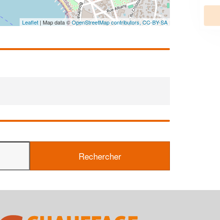
En savoir plus
Leaflet
| Map data ©
OpenStreetMap contributors,
CC-BY-SA