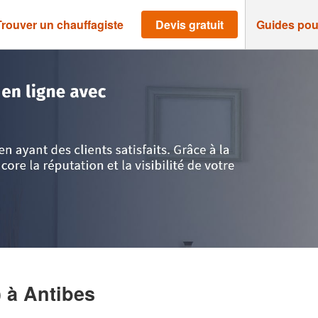
Trouver un chauffagiste
Devis gratuit
Guides pou
 Côte d'Azur
>
Alpes-Maritimes
>
Antibes
>
Entreprise ELANCIA (SAS)
)
à Antibes