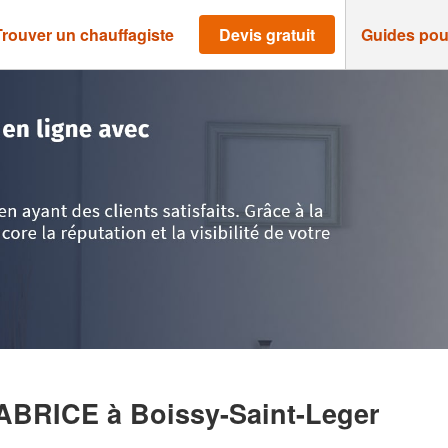
Trouver un chauffagiste
Devis gratuit
Guides pou
-Marne
>
Boissy-Saint-Leger
>
Entreprise FUNFFROCK FABRICE
FABRICE
à Boissy-Saint-Leger