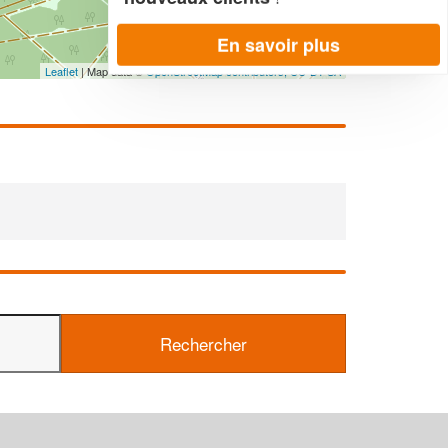
En savoir plus
Leaflet
| Map data ©
OpenStreetMap contributors,
CC-BY-SA