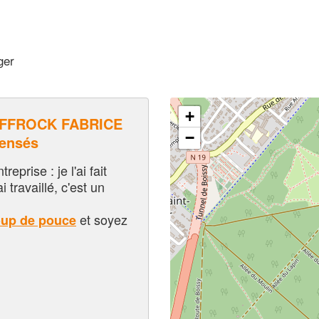
ger
+
FFROCK FABRICE
−
pensés
eprise : je l'ai fait
i travaillé, c'est un
et soyez
oup de pouce