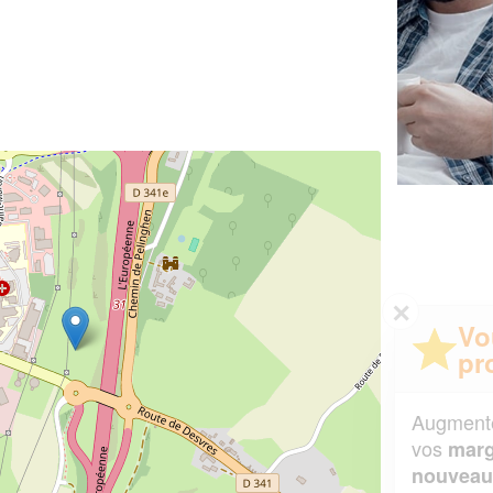
✕
Vous êtes un
professionnel ?
Augmentez votre
et
chiffre d'affaires
vos
tout en gagnant de
marges
!
nouveaux clients