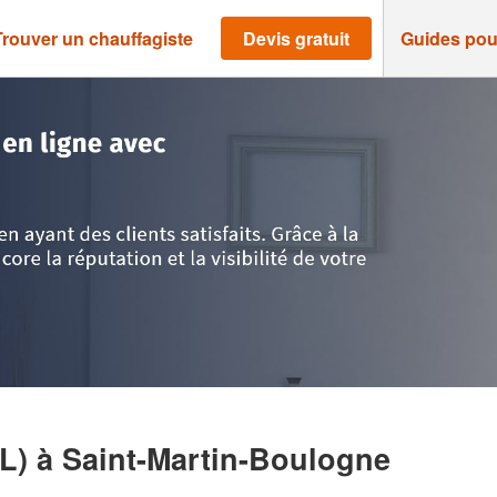
Trouver un chauffagiste
Devis gratuit
Guides pou
as-de-Calais
>
Saint-Martin-Boulogne
>
Société GEOSOL’AIR (SARL)
RL)
à Saint-Martin-Boulogne