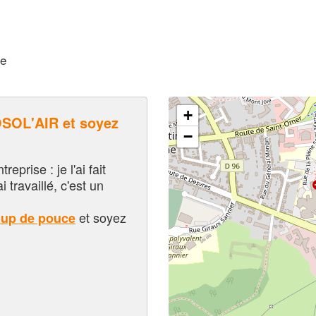
ne
+
OL'AIR et soyez
−
eprise : je l'ai fait
i travaillé, c'est un
et soyez
oup de pouce