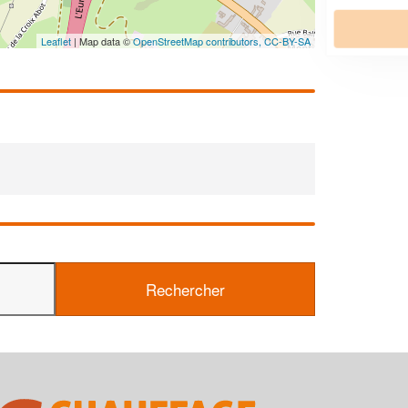
En savoir plus
Leaflet
| Map data ©
OpenStreetMap contributors,
CC-BY-SA