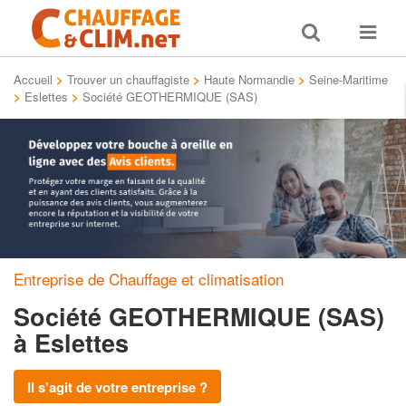
Toggle
Toggle
search
navigat
Accueil
>
Trouver un chauffagiste
>
Haute Normandie
>
Seine-Maritime
>
Eslettes
>
Société GEOTHERMIQUE (SAS)
Entreprise de Chauffage et climatisation
Société GEOTHERMIQUE (SAS)
à Eslettes
Il s'agit de votre entreprise ?