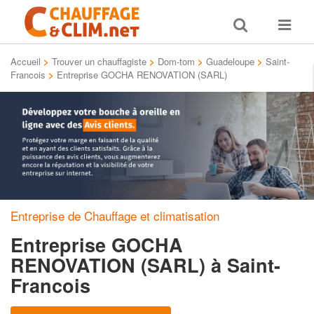
Toggle
Toggle
search
navigat
Accueil
>
Trouver un chauffagiste
>
Dom-tom
>
Guadeloupe
>
Saint-
Francois
>
Entreprise GOCHA RENOVATION (SARL)
Entreprise de Chauffage et climatisation
Entreprise GOCHA
RENOVATION (SARL)
à Saint-
Francois