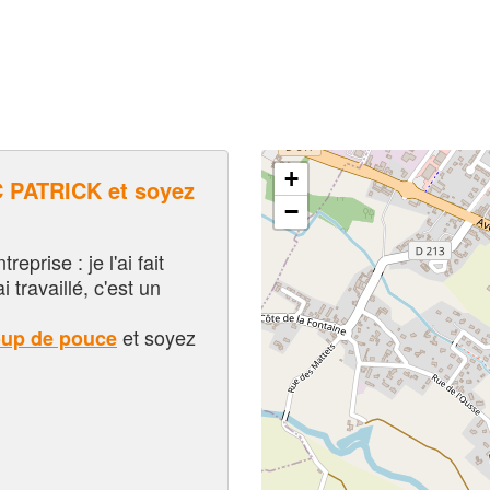
+
 PATRICK et soyez
−
eprise : je l'ai fait
i travaillé, c'est un
et soyez
oup de pouce