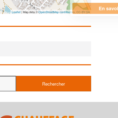
En savoir plus
Leaflet
| Map data ©
OpenStreetMap contributors,
CC-BY-SA