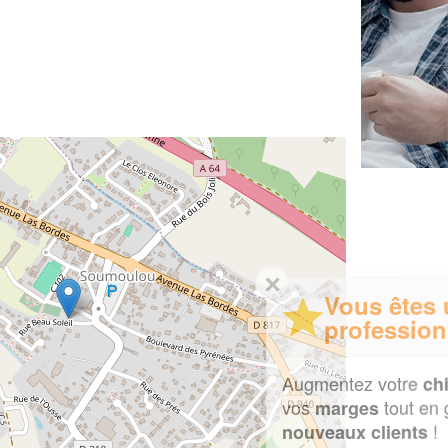
✕
Vous êtes un
professionnel ?
Augmentez votre
et
chiffre d'affaires
vos
tout en gagnant de
marges
!
nouveaux clients