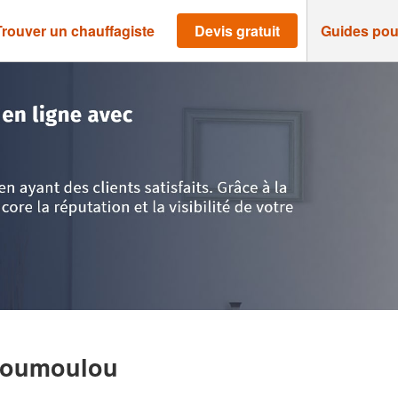
Trouver un chauffagiste
Devis gratuit
Guides pou
tlantiques
>
Soumoulou
>
Société IZAC PATRICK
Soumoulou