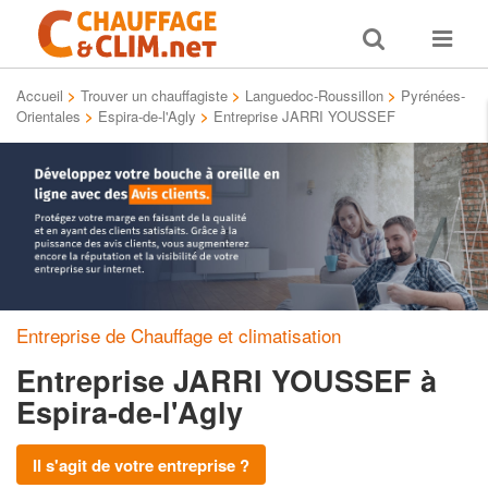
Toggle
Toggle
search
navigat
Accueil
>
Trouver un chauffagiste
>
Languedoc-Roussillon
>
Pyrénées-
Orientales
>
Espira-de-l'Agly
>
Entreprise JARRI YOUSSEF
Entreprise de Chauffage et climatisation
Entreprise JARRI YOUSSEF
à
Espira-de-l'Agly
Il s'agit de votre entreprise ?