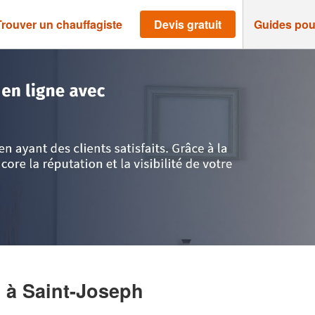
Trouver un chauffagiste
Devis gratuit
Guides pou
>
Saint-Joseph
>
Société LAMASINE ALVYN
N
à Saint-Joseph