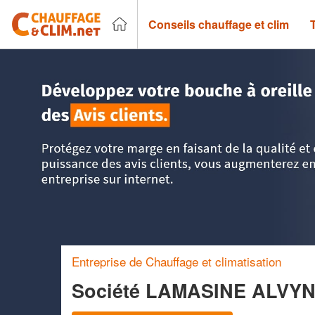
Conseils chauffage et clim
Accueil
>
Trouver un chauffagiste
>
Dom-tom
>
Martinique
Entreprise de Chauffage et climatisation
Société LAMASINE ALVY