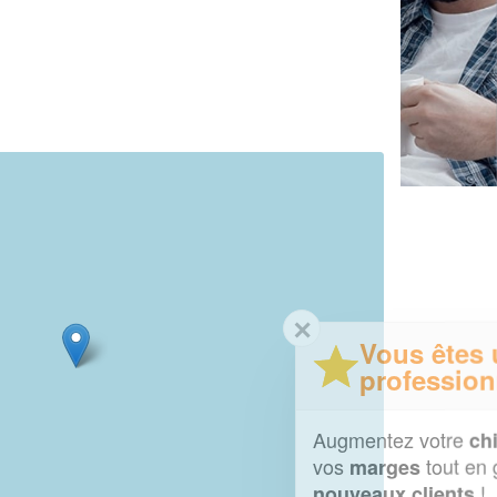
✕
Vous êtes un
professionnel ?
Augmentez votre
et
chiffre d'affaires
vos
tout en gagnant de
marges
!
nouveaux clients