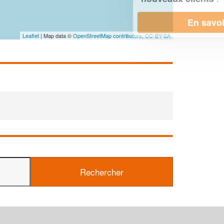
En savoir plus
Leaflet
| Map data ©
OpenStreetMap contributors,
CC-BY-SA