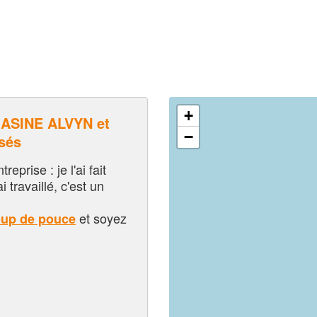
+
ASINE ALVYN et
−
sés
eprise : je l'ai fait
i travaillé, c'est un
et soyez
oup de pouce