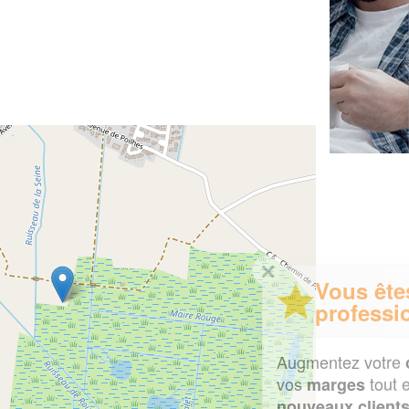
✕
Vous êtes un
professionnel ?
Augmentez votre
et
chiffre d'affaires
vos
tout en gagnant de
marges
!
nouveaux clients