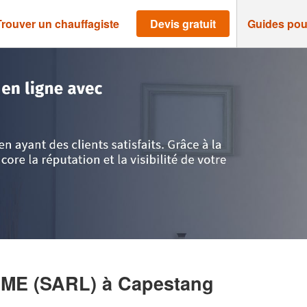
Trouver un chauffagiste
Devis gratuit
Guides pou
>
Hérault
>
Capestang
>
Société LAUNAY GUILLAUME (SARL)
UME (SARL)
à Capestang