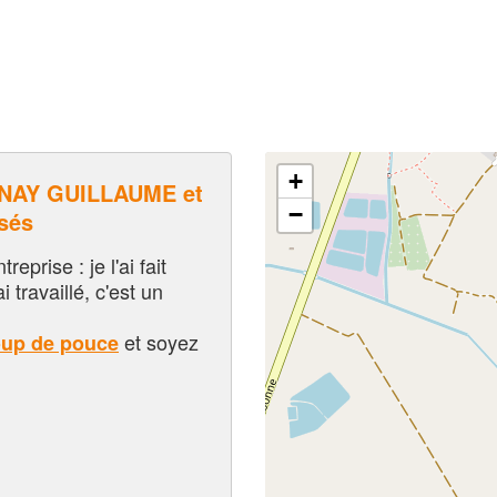
+
NAY GUILLAUME et
−
sés
eprise : je l'ai fait
i travaillé, c'est un
et soyez
oup de pouce