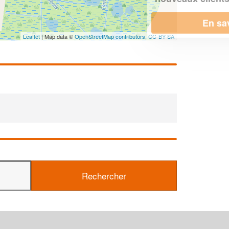
En savoir plus
Leaflet
| Map data ©
OpenStreetMap contributors,
CC-BY-SA