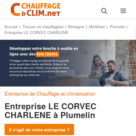
Toggle
Toggle
search
navigat
Accueil
>
Trouver un chauffagiste
>
Bretagne
>
Morbihan
>
Plumelin
>
Entreprise LE CORVEC CHARLENE
Entreprise de Chauffage et climatisation
Entreprise LE CORVEC
CHARLENE
à Plumelin
Il s'agit de votre entreprise ?