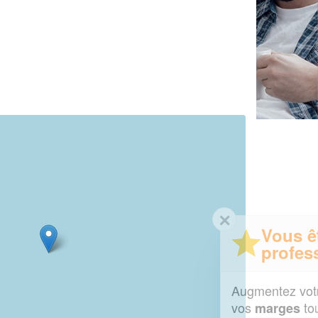
✕
Vous êtes un
professionnel ?
Augmentez votre
et
chiffre d'affaires
vos
tout en gagnant de
marges