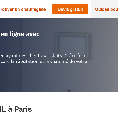
Trouver un chauffagiste
Devis gratuit
Guides pou
>
Paris
>
Entreprise LIMOUSIN CYRIL
RIL
à Paris