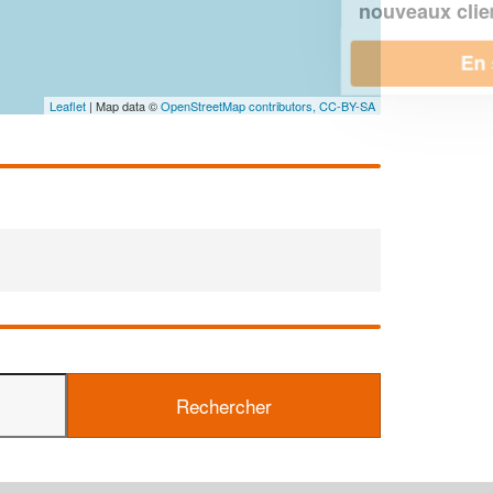
!
nouveaux clients
En savoir plus
Leaflet
| Map data ©
OpenStreetMap contributors,
CC-BY-SA