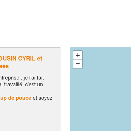
+
USIN CYRIL et
−
sés
eprise : je l'ai fait
i travaillé, c'est un
et soyez
oup de pouce