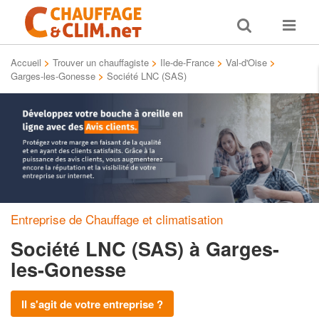
Toggle
Toggle
search
navigat
Accueil
>
Trouver un chauffagiste
>
Ile-de-France
>
Val-d'Oise
>
Garges-les-Gonesse
>
Société LNC (SAS)
Entreprise de Chauffage et climatisation
Société LNC (SAS)
à Garges-
les-Gonesse
Il s'agit de votre entreprise ?