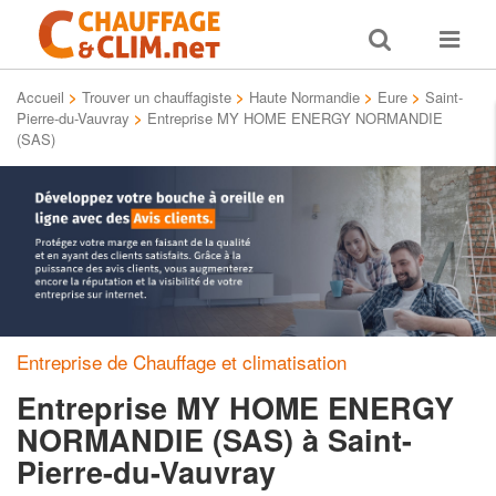
Toggle
Toggle
search
navigat
Accueil
>
Trouver un chauffagiste
>
Haute Normandie
>
Eure
>
Saint-
Pierre-du-Vauvray
>
Entreprise MY HOME ENERGY NORMANDIE
(SAS)
Entreprise de Chauffage et climatisation
Entreprise MY HOME ENERGY
NORMANDIE (SAS)
à Saint-
Pierre-du-Vauvray