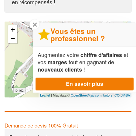
en récompensés !
✕
Vous êtes un
+
professionnel ?
−
Augmentez votre
et
chiffre d'affaires
vos
tout en gagnant de
marges
!
nouveaux clients
En savoir plus
Leaflet
| Map data ©
OpenStreetMap contributors,
CC-BY-SA
Demande de devis 100% Gratuit