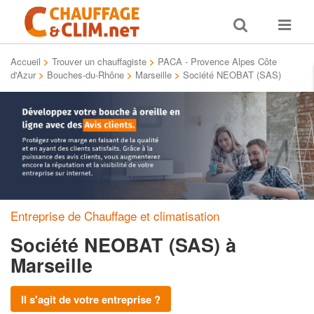
Toggle
Toggle
search
navigat
Accueil
>
Trouver un chauffagiste
>
PACA - Provence Alpes Côte
d'Azur
>
Bouches-du-Rhône
>
Marseille
>
Société NEOBAT (SAS)
Entreprise de Chauffage et climatisation
Société NEOBAT (SAS)
à
Marseille
Il s'agit de votre entreprise ?