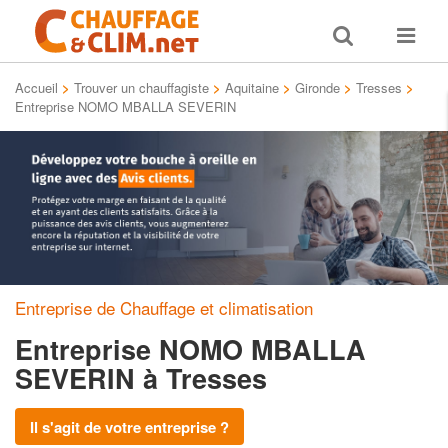
Toggle
Toggle
search
navigat
Accueil
>
Trouver un chauffagiste
>
Aquitaine
>
Gironde
>
Tresses
>
Entreprise NOMO MBALLA SEVERIN
Entreprise de Chauffage et climatisation
Entreprise NOMO MBALLA
SEVERIN
à Tresses
Il s'agit de votre entreprise ?