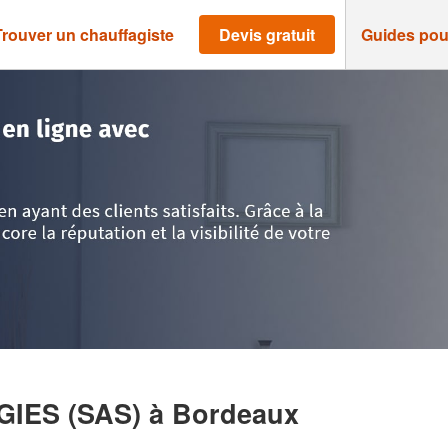
Trouver un chauffagiste
Devis gratuit
Guides pou
Bordeaux
>
Entreprise PACSUN ENERGIES (SAS)
GIES (SAS)
à Bordeaux