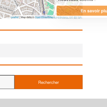
En savoir plus
Leaflet
| Map data ©
OpenStreetMap contributors,
CC-BY-SA