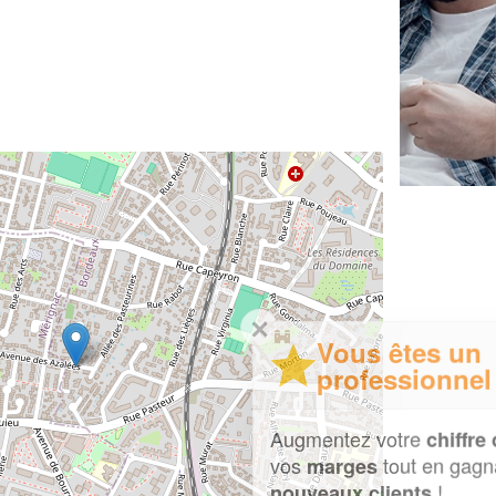
✕
Vous êtes un
professionnel ?
Augmentez votre
et
chiffre d'affaires
vos
tout en gagnant de
marges
!
nouveaux clients