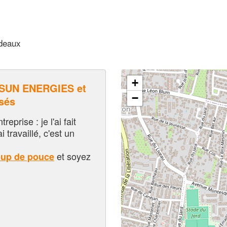
rdeaux
+
SUN ENERGIES et
−
sés
eprise : je l'ai fait
i travaillé, c'est un
et soyez
oup de pouce