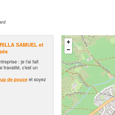
ard
+
RILLA SAMUEL et
−
sés
eprise : je l'ai fait
i travaillé, c'est un
et soyez
oup de pouce