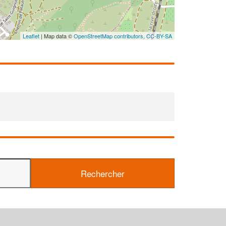
Leaflet
| Map data ©
OpenStreetMap contributors,
CC-BY-SA