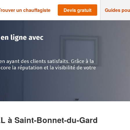
Trouver un chauffagiste
Devis gratuit
Guides pou
>
Gard
>
Saint-Bonnet-du-Gard
>
Société PARRILLA SAMUEL
EL
à Saint-Bonnet-du-Gard