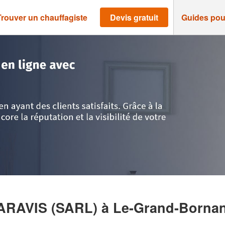
Trouver un chauffagiste
Devis gratuit
Guides pou
avoie
>
Le-Grand-Bornand
>
Société PLOMBERIE DES ARAVIS (SARL)
ARAVIS (SARL)
à Le-Grand-Borna