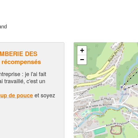
and
+
MBERIE DES
−
n récompensés
eprise : je l'ai fait
i travaillé, c'est un
et soyez
oup de pouce