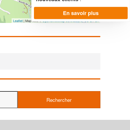
En savoir plus
Leaflet
| Map data ©
OpenStreetMap contributors,
CC-BY-SA