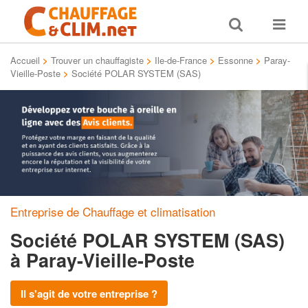
Toggle
Toggle
search
navigat
Accueil
>
Trouver un chauffagiste
>
Ile-de-France
>
Essonne
>
Paray-
Vieille-Poste
>
Société POLAR SYSTEM (SAS)
Entreprise de Chauffage et climatisation
Société POLAR SYSTEM (SAS)
à Paray-Vieille-Poste
Il s'agit de votre entreprise ?