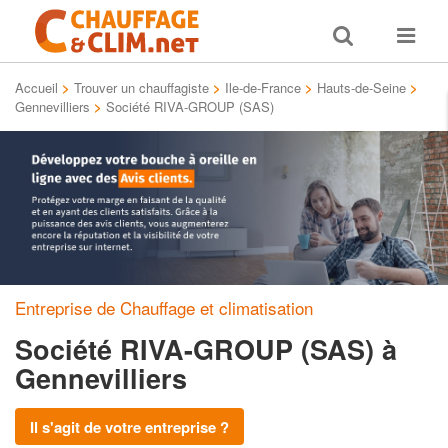
Toggle
Toggle
search
navigat
Accueil
>
Trouver un chauffagiste
>
Ile-de-France
>
Hauts-de-Seine
>
Gennevilliers
>
Société RIVA-GROUP (SAS)
Entreprise de Chauffage et climatisation
Société RIVA-GROUP (SAS)
à
Gennevilliers
Il s'agit de votre entreprise ?