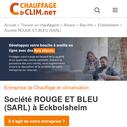
Toggle
Toggle
search
navigat
Accueil
>
Trouver un chauffagiste
>
Alsace
>
Bas-rhin
>
Eckbolsheim
>
Société ROUGE ET BLEU (SARL)
Entreprise de Chauffage et climatisation
Société ROUGE ET BLEU
(SARL)
à Eckbolsheim
Il s'agit de votre entreprise ?