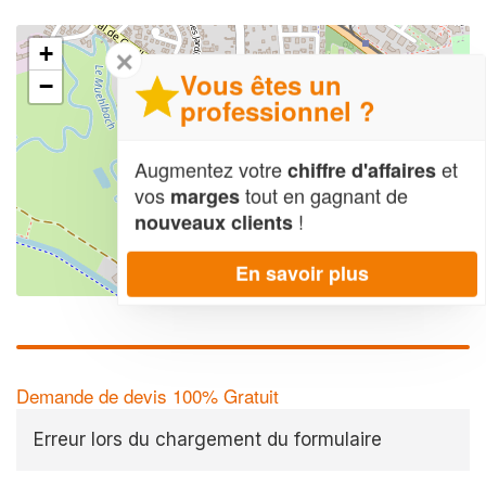
+
✕
Vous êtes un
−
professionnel ?
Augmentez votre
et
chiffre d'affaires
vos
tout en gagnant de
marges
!
nouveaux clients
En savoir plus
Leaflet
| Map data ©
OpenStreetMap contributors,
CC-BY-SA
Demande de devis 100% Gratuit
Erreur lors du chargement du formulaire