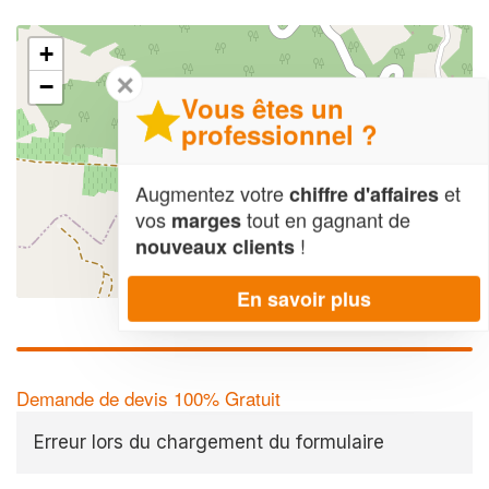
+
✕
−
Vous êtes un
professionnel ?
Augmentez votre
et
chiffre d'affaires
vos
tout en gagnant de
marges
!
nouveaux clients
Leaflet
| Map data ©
OpenStreetMap contributors,
CC-BY-SA
En savoir plus
Demande de devis 100% Gratuit
Erreur lors du chargement du formulaire