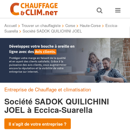
Toggle
Toggle
search
navigat
Accueil
>
Trouver un chauffagiste
>
Corse
>
Haute-Corse
>
Eccica-
Suarella
>
Société SADOK QUILICHINI JOEL
Entreprise de Chauffage et climatisation
Société SADOK QUILICHINI
JOEL
à Eccica-Suarella
Il s'agit de votre entreprise ?