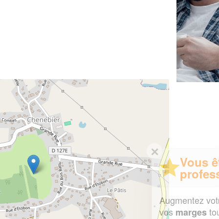
✕
Vous êtes un
professionnel ?
Augmentez votre
et
chiffre d'affaires
vos
tout en gagnant de
marges