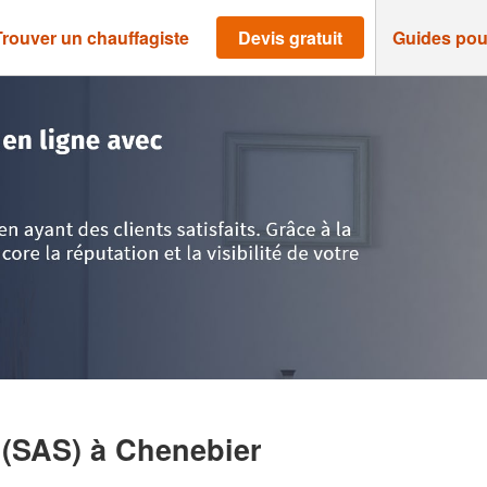
Trouver un chauffagiste
Devis gratuit
Guides pou
e-Saône
>
Chenebier
>
Société SCB CHAUFFAGE (SAS)
 (SAS)
à Chenebier