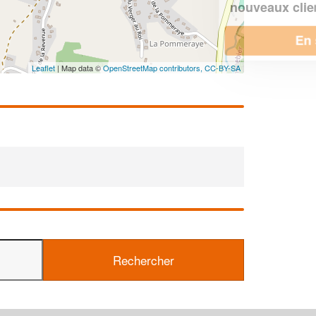
!
nouveaux clients
En savoir plus
Leaflet
| Map data ©
OpenStreetMap contributors,
CC-BY-SA