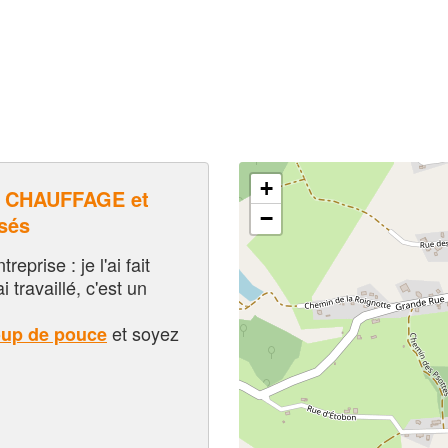
+
 CHAUFFAGE et
−
sés
eprise : je l'ai fait
i travaillé, c'est un
et soyez
oup de pouce