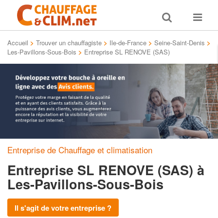
Toggle
Toggle
search
navigat
Accueil
>
Trouver un chauffagiste
>
Ile-de-France
>
Seine-Saint-Denis
>
Les-Pavillons-Sous-Bois
>
Entreprise SL RENOVE (SAS)
Entreprise de Chauffage et climatisation
Entreprise SL RENOVE (SAS)
à
Les-Pavillons-Sous-Bois
Il s'agit de votre entreprise ?