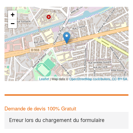
+
−
Leaflet
| Map data ©
OpenStreetMap contributors,
CC-BY-SA
Demande de devis 100% Gratuit
Erreur lors du chargement du formulaire