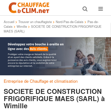
Toggle
Toggle
search
navigat
Accueil
>
Trouver un chauffagiste
>
Nord-Pas-de-Calais
>
Pas-de-
Calais
>
Wimille
>
SOCIETE DE CONSTRUCTION FRIGORIFIQUE
MAES (SARL)
Entreprise de Chauffage et climatisation
SOCIETE DE CONSTRUCTION
FRIGORIFIQUE MAES (SARL)
à
Wimille