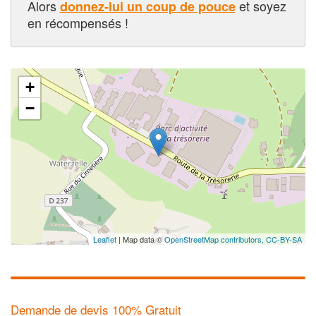
Alors
et soyez
donnez-lui un coup de pouce
en récompensés !
+
−
Leaflet
| Map data ©
OpenStreetMap contributors,
CC-BY-SA
Demande de devis 100% Gratuit