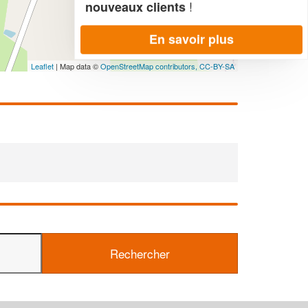
!
nouveaux clients
En savoir plus
Leaflet
| Map data ©
OpenStreetMap contributors,
CC-BY-SA