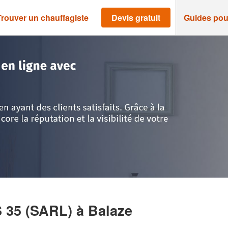
Trouver un chauffagiste
Devis gratuit
Guides pou
ne
>
Balaze
>
Société SWEET ENERGIES 35 (SARL)
 35 (SARL)
à Balaze