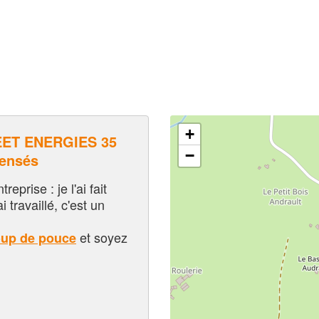
+
ET ENERGIES 35
−
pensés
eprise : je l'ai fait
i travaillé, c'est un
et soyez
oup de pouce